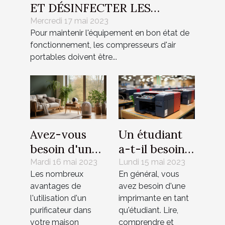
ET DÉSINFECTER LES
COMPRESSEURS D'AIR
Mercredi 17 mai 2023
Pour maintenir l'équipement en bon état de
PORTABLES
fonctionnement, les compresseurs d'air
portables doivent être...
Avez-vous
Un étudiant
besoin d'un
a-t-il besoin
purificateur
d'une
Mardi 16 mai 2023
Lundi 15 mai 2023
Les nombreux
En général, vous
d'air dans
imprimante ?
avantages de
avez besoin d'une
chaque pièce
l'utilisation d'un
imprimante en tant
?
purificateur dans
qu'étudiant. Lire,
votre maison
comprendre et