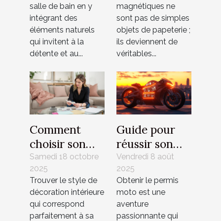
revitaliser
liens familiaux
salle de bain en y
magnétiques ne
votre salle de
?
intégrant des
sont pas de simples
bain ?
éléments naturels
objets de papeterie ;
qui invitent à la
ils deviennent de
détente et au...
véritables...
Comment
Guide pour
choisir son
réussir son
style de
permis moto :
Samedi 18 octobre
Vendredi 8 août
2025
2025
décoration
étapes et
Trouver le style de
Obtenir le permis
intérieure
conseils
décoration intérieure
moto est une
idéal ?
qui correspond
aventure
parfaitement à sa
passionnante qui