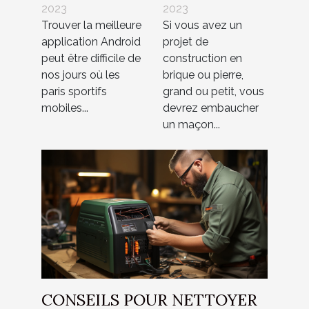
2023
2023
meilleure
de chez vous
Trouver la meilleure
Si vous avez un
application de
?
application Android
projet de
paris sportif
peut être difficile de
construction en
sur Android
nos jours où les
brique ou pierre,
paris sportifs
grand ou petit, vous
mobiles...
devrez embaucher
un maçon...
CONSEILS POUR NETTOYER