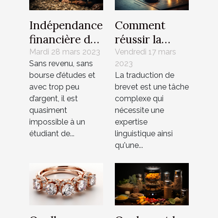
Indépendance
Comment
financière des
réussir la
étudiants :
traduction de
Mardi 28 mars 2023
Vendredi 17 mars
Sans revenu, sans
2023
gagner
brevet?
bourse d’études et
La traduction de
400/500
avec trop peu
brevet est une tâche
euros par
d’argent, il est
complexe qui
mois
quasiment
nécessite une
rapidement ?
impossible à un
expertise
étudiant de...
linguistique ainsi
qu'une...