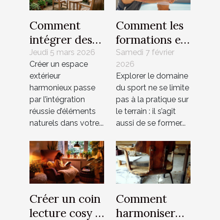
Comment
Comment les
intégrer des
formations en
éléments
alternance
Jeudi 5 mars 2026
Samedi 7 février
Créer un espace
2026
naturels dans
façonnent-
extérieur
Explorer le domaine
votre mobilier
elles les futurs
harmonieux passe
du sport ne se limite
de jardin ?
professionnels
par l’intégration
pas à la pratique sur
du sport ?
réussie d’éléments
le terrain : il s’agit
naturels dans votre...
aussi de se former...
Créer un coin
Comment
lecture cosy :
harmoniser