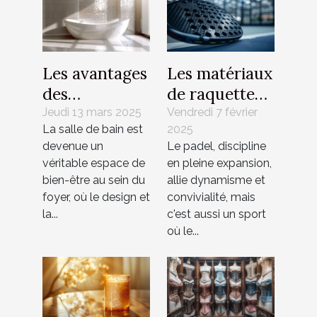
Les avantages
Les matériaux
des
de raquette
revêtements
de padel : ce
Jeudi 13 mars 2025
Vendredi 7 février
La salle de bain est
2025
en mosaïque
que vous
devenue un
Le padel, discipline
pour salles de
devez savoir
véritable espace de
en pleine expansion,
bain
bien-être au sein du
allie dynamisme et
modernes
foyer, où le design et
convivialité, mais
la...
c'est aussi un sport
où le...