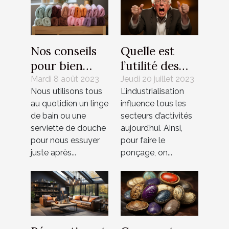
Nos conseils
Quelle est
pour bien
l’utilité des
choisir son
ponceuses
Mardi 8 août 2023
Jeudi 20 juillet 2023
Nous utilisons tous
L’industrialisation
linge de bain
excentriques
au quotidien un linge
influence tous les
?
de bain ou une
secteurs d’activités
serviette de douche
aujourd’hui. Ainsi,
pour nous essuyer
pour faire le
juste après...
ponçage, on...