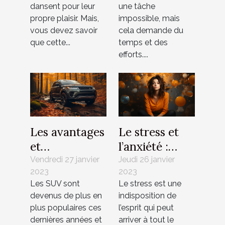
dansent pour leur
une tâche
propre plaisir. Mais,
impossible, mais
vous devez savoir
cela demande du
que cette...
temps et des
efforts....
Les avantages
Le stress et
et
l’anxiété :
inconvénients
comment les
Vendredi 27 janvier
Jeudi 26 janvier
2023
2023
des SUV
combattre ?
Les SUV sont
Le stress est une
devenus de plus en
indisposition de
plus populaires ces
l’esprit qui peut
dernières années et
arriver à tout le