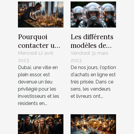
Pourquoi
Les différents
contacter une
modèles de
agence
bulle de
Mercredi 12 avril
Vendredi 31 mars
2023
2023
Immobilière à
protection
Dubaï, une ville en
De nos jours, l'option
Dubaï ?
plein essor, est
d'achats en ligne est
devenue un lieu
très prisée. Dans ce
privilégié pour les
sens, les vendeurs
investisseurs et les
et livreurs ont...
résidents en...