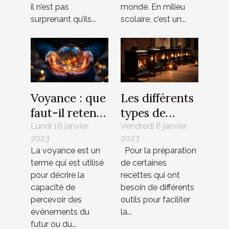
il n’est pas
monde. En milieu
surprenant qu’ils...
scolaire, c’est un...
Voyance : que
Les différents
faut-il retenir
types de
à ce sujet ?
poêles
Lundi 16 janvier
Vendredi 6 janvier
2023
2023
La voyance est un
Pour la préparation
terme qui est utilisé
de certaines
pour décrire la
recettes qui ont
capacité de
besoin de différents
percevoir des
outils pour faciliter
événements du
la...
futur ou du...