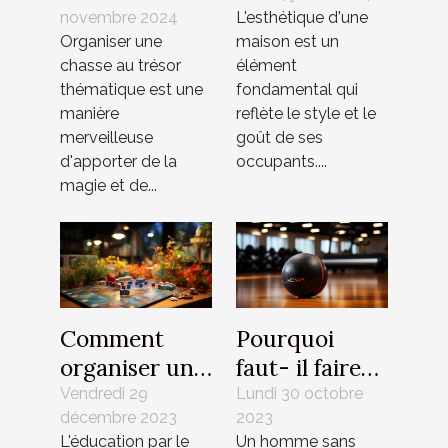
novembre 2024
L'esthétique d'une
trésor
volets pour
Organiser une
maison est un
thématique
améliorer
chasse au trésor
élément
pour enfants
l'esthétique
thématique est une
fondamental qui
de votre
manière
reflète le style et le
maison
merveilleuse
goût de ses
d'apporter de la
occupants....
magie et de...
Comment
Pourquoi
organiser une
faut- il faire
soirée jeux de
appel à un
Vendredi 29
Lundi 30 octobre
décembre 2023
2023
société
coach ?
L'éducation par le
Un homme sans