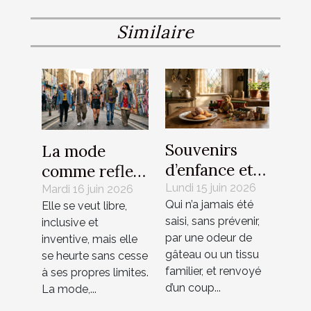
Similaire
Souvenirs
La mode
d’enfance et
comme reflet
madeleines de
Lundi 15 juin 2026
de nos
Mardi 16 juin 2026
Qui n’a jamais été
Elle se veut libre,
Proust
contradictions
saisi, sans prévenir,
inclusive et
revisités
culturelles
par une odeur de
inventive, mais elle
gâteau ou un tissu
se heurte sans cesse
familier, et renvoyé
à ses propres limites.
d’un coup...
La mode,...