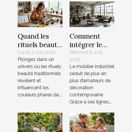
Quand les
Comment
rituels beauté
intégrer le
traditionnels
mobilier
Lundi 4 mai 2026
Mercredi 8 avril
Plongez dans un
2026
dictent les
industriel
univers où les rituels
Le mobilier industriel
couleurs de la
dans un
beauté traditionnels
séduit de plus en
saison
intérieur
révèlent et
plus d’amateurs de
moderne ?
influencent les
décoration
couleurs phares de...
contemporaine.
Grâce à ses lignes...