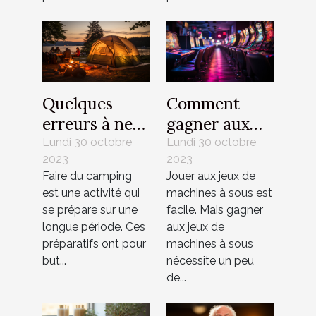
Quelques
Comment
erreurs à ne
gagner aux
pas
jeux de
Lundi 30 octobre
Lundi 30 octobre
2023
2023
commettre
machines à
Faire du camping
Jouer aux jeux de
pendant un
sous ?
est une activité qui
machines à sous est
camping ?
se prépare sur une
facile. Mais gagner
longue période. Ces
aux jeux de
préparatifs ont pour
machines à sous
but...
nécessite un peu
de...