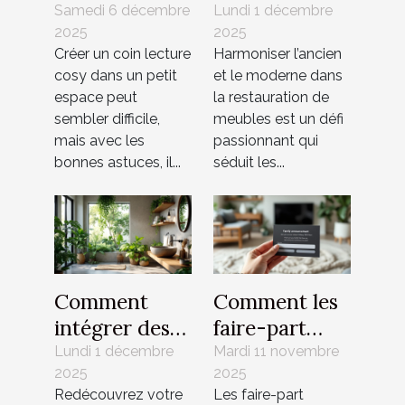
conseils pour
ancien et
Samedi 6 décembre
Lundi 1 décembre
2025
2025
petits espaces
moderne dans
Créer un coin lecture
Harmoniser l’ancien
la
cosy dans un petit
et le moderne dans
restauration
espace peut
la restauration de
de meubles ?
sembler difficile,
meubles est un défi
mais avec les
passionnant qui
bonnes astuces, il...
séduit les...
Comment
Comment les
intégrer des
faire-part
éléments
magnétiques
Lundi 1 décembre
Mardi 11 novembre
2025
2025
naturels pour
renforcent les
Redécouvrez votre
Les faire-part