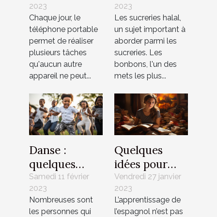
2023
2023
pourquoi
halal ?
Chaque jour, le
Les sucreries halal,
recourir à un
téléphone portable
un sujet important à
professionnel
permet de réaliser
aborder parmi les
?
plusieurs tâches
sucreries. Les
qu'aucun autre
bonbons, l'un des
appareil ne peut...
mets les plus...
Danse :
Quelques
quelques
idées pour
bienfaits sur
apprendre
Samedi 11 février
Vendredi 27 janvier
2023
2023
la santé
l’espagnol
Nombreuses sont
L’apprentissage de
les personnes qui
l’espagnol n’est pas