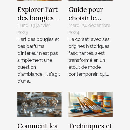
Explorer l'art
Guide pour
des bougies et
choisir le
parfums
corset idéal
Lundi 13 janvier
Mardi 24 décembre
2025
2024
d'intérieur
pour chaque
L'art des bougies et
Le corset, avec ses
haut de
silhouette
des parfums
origines historiques
gamme
d'intérieur n'est pas
fascinantes, s'est
simplement une
transformé en un
question
atout de mode
d'ambiance ; il s'agit
contemporain qui...
d'une...
Comment les
Techniques et