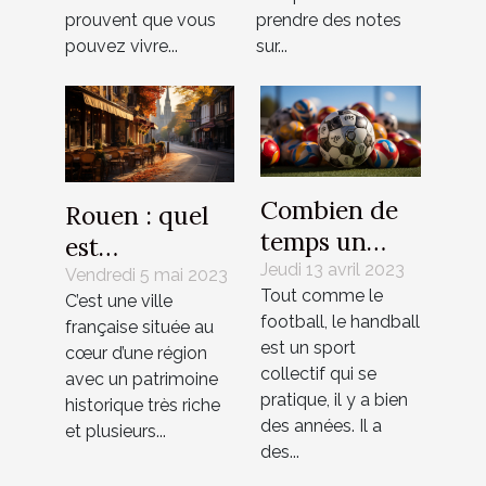
prouvent que vous
prendre des notes
pouvez vivre...
sur...
Combien de
Rouen : quel
temps un
est
match de
Jeudi 13 avril 2023
l’emplacement
Vendredi 5 mai 2023
Tout comme le
handball
C’est une ville
idéal pour un
football, le handball
française située au
peut-il durer
investissement
est un sport
cœur d’une région
?
locatif ?
collectif qui se
avec un patrimoine
pratique, il y a bien
historique très riche
des années. Il a
et plusieurs...
des...