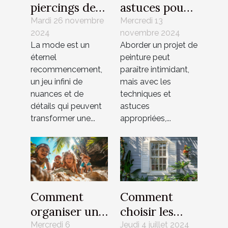
piercings de
astuces pour
nombril
appliquer
Mardi 26 novembre
Mercredi 13
2024
novembre 2024
peuvent
différentes
La mode est un
Aborder un projet de
mettre en
peintures
éternel
peinture peut
valeur votre
efficacement
recommencement,
paraître intimidant,
look
un jeu infini de
mais avec les
nuances et de
techniques et
détails qui peuvent
astuces
transformer une...
appropriées,...
Comment
Comment
organiser une
choisir les
chasse au
meilleurs
Mercredi 6
Jeudi 4 juillet 2024