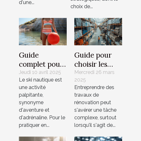
d'une...
choix de...
Guide
Guide pour
complet pour
choisir les
choisir et
meilleurs
Jeudi 10 avril 2025
Mercredi 26 mars
Le ski nautique est
2025
utiliser les
matériaux
une activité
Entreprendre des
bouées de ski
pour votre
palpitante,
travaux de
nautique
rénovation
synonyme
rénovation peut
d'aventure et
s'avérer une tâche
d'adrénaline. Pour le
complexe, surtout
pratiquer en...
lorsqu'il s'agit de...