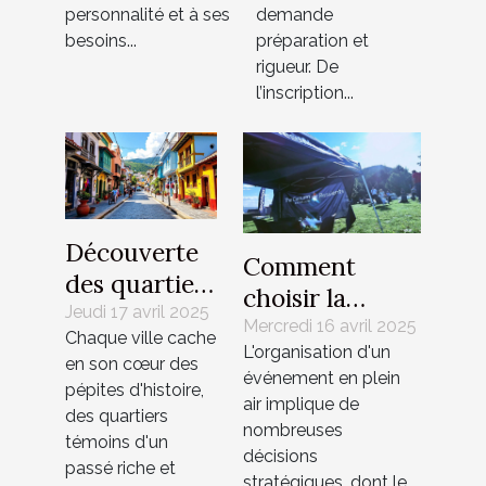
personnalité et à ses
demande
besoins...
préparation et
rigueur. De
l’inscription...
Découverte
Comment
des quartiers
choisir la
historiques
Jeudi 17 avril 2025
meilleure tente
Mercredi 16 avril 2025
Chaque ville cache
et leur
L'organisation d'un
personnalisable
en son cœur des
influence sur
événement en plein
pour votre
pépites d'histoire,
la culture
air implique de
des quartiers
événement
nombreuses
locale
témoins d'un
décisions
passé riche et
stratégiques, dont le