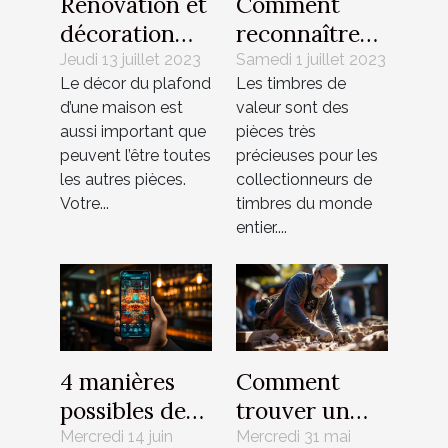
Rénovation et
Comment
décoration
reconnaître
pour votre
les timbres de
Jeudi 13 juillet 2023
Samedi 1 juillet 2023
Le décor du plafond
Les timbres de
plafond :
valeur ?
d’une maison est
valeur sont des
Quels sont les
aussi important que
pièces très
modèles
peuvent l’être toutes
précieuses pour les
tendance à
les autres pièces.
collectionneurs de
faire ?
Votre...
timbres du monde
entier....
4 manières
Comment
possibles de
trouver un
trouver une
maçon près
Mercredi 14 juin
Mercredi 31 mai