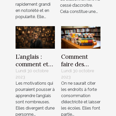
rapidement grandi
cessé d’accroitre.
en notoriété et en
Cela constitue une...
popularité. Elle...
L’anglais :
Comment
comment et
faire des
pourquoi
économies
Lundi 30 octobre
Lundi 30 octobre
2023
2023
l’apprendre ?
d’énergie à
Les motivations qui
On ne saurait citer
l’école ?
pourraient pousser à
les endroits à forte
apprendre l’anglais
consommation
sont nombreuses.
d’électricité et laisser
Elles divergent d’une
les écoles. Elles font
personne...
partie...