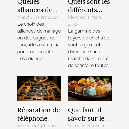
Quelles
Quels sont les
alliances de
différents
mariage ou
matériaux
Mardi 14 mars 2023
Mercredi 1 mars
Le choix des
2023
bagues de
pour un foyer
alliances de mariage
La gamme des
fiançailles
de chicha ?
ou des bagues de
foyers de chicha se
choisir ?
fiançailles est crucial
sont largement
pour tout couple.
diversifiée sur le
Les alliances...
marché dans le but
de satisfaire toutes...
Réparation de
Que faut-il
téléphone
savoir sur les
portable :
bonbons
Vendredi 24 février
Samedi 18 février