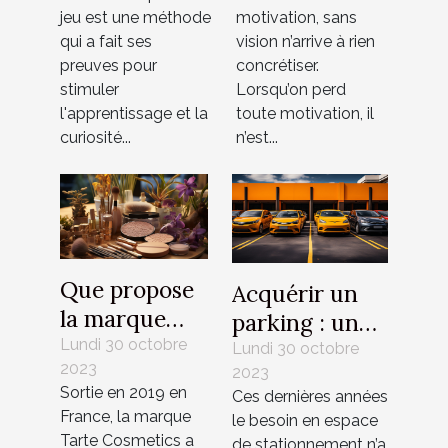
éducative
jeu est une méthode
motivation, sans
pour enfants
qui a fait ses
vision n’arrive à rien
preuves pour
concrétiser.
stimuler
Lorsqu’on perd
l'apprentissage et la
toute motivation, il
curiosité...
n’est...
Que propose
Acquérir un
la marque
parking : un
Tarte
Lundi 30 octobre
investissement
Lundi 30 octobre
2023
Cosmetics ?
2023
rentable ?
Sortie en 2019 en
Ces dernières années
France, la marque
le besoin en espace
Tarte Cosmetics a
de stationnement n’a