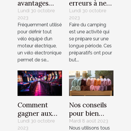
avantages
erreurs à ne
d’un vélo
pas
Lundi 30 octobre
Lundi 30 octobre
2023
2023
électrique
commettre
Fréquemment utilisé
Faire du camping
pour la
pendant un
pour définir tout
est une activité qui
santé ?
camping ?
vélo équipé d’un
se prépare sur une
moteur électrique,
longue période. Ces
un vélo électronique
préparatifs ont pour
permet de se...
but...
Comment
Nos conseils
gagner aux
pour bien
jeux de
choisir son
Lundi 30 octobre
Mardi 8 août 2023
2023
Nous utilisons tous
machines à
linge de bain