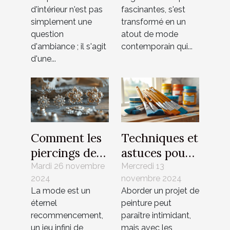
gamme
d'intérieur n'est pas
fascinantes, s'est
simplement une
transformé en un
question
atout de mode
d'ambiance ; il s'agit
contemporain qui...
d'une...
Comment les
Techniques et
piercings de
astuces pour
nombril
appliquer
Mardi 26 novembre
Mercredi 13
2024
novembre 2024
peuvent
différentes
La mode est un
Aborder un projet de
mettre en
peintures
éternel
peinture peut
valeur votre
efficacement
recommencement,
paraître intimidant,
look
un jeu infini de
mais avec les