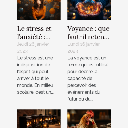
Le stress et
Voyance : que
l’anxiété :
faut-il retenir
comment les
à ce sujet ?
Jeudi 26 janvier
Lundi 16 janvier
2023
2023
combattre ?
Le stress est une
La voyance est un
indisposition de
terme qui est utilisé
l’esprit qui peut
pour décrire la
arriver à tout le
capacité de
monde. En milieu
percevoir des
scolaire, c’est un...
événements du
futur ou du...