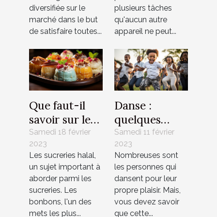
?
diversifiée sur le
plusieurs tâches
marché dans le but
qu'aucun autre
de satisfaire toutes...
appareil ne peut...
Que faut-il
Danse :
savoir sur les
quelques
bonbons
bienfaits sur
Samedi 18 février
Samedi 11 février
2023
2023
halal ?
la santé
Les sucreries halal,
Nombreuses sont
un sujet important à
les personnes qui
aborder parmi les
dansent pour leur
sucreries. Les
propre plaisir. Mais,
bonbons, l'un des
vous devez savoir
mets les plus...
que cette...