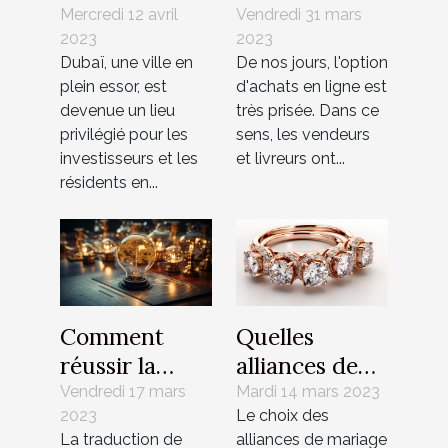
agence
bulle de
Mercredi 12 avril
Vendredi 31 mars
2023
2023
Immobilière à
protection
Dubaï, une ville en
De nos jours, l'option
Dubaï ?
plein essor, est
d'achats en ligne est
devenue un lieu
très prisée. Dans ce
privilégié pour les
sens, les vendeurs
investisseurs et les
et livreurs ont...
résidents en...
Comment
Quelles
réussir la
alliances de
traduction de
mariage ou
Vendredi 17 mars
Mardi 14 mars 2023
2023
Le choix des
brevet?
bagues de
La traduction de
alliances de mariage