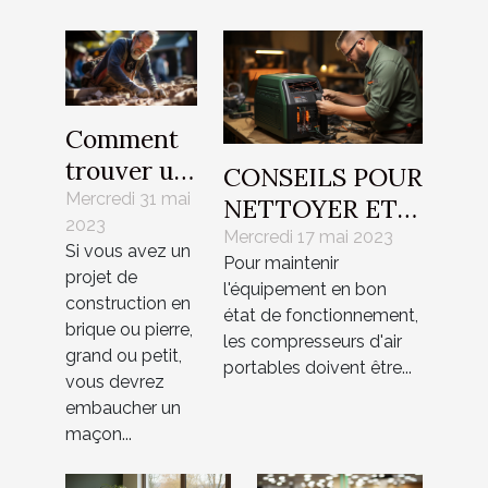
Comment
trouver un
CONSEILS POUR
maçon
Mercredi 31 mai
NETTOYER ET
2023
près de
DÉSINFECTER
Mercredi 17 mai 2023
Si vous avez un
chez vous
Pour maintenir
LES
projet de
l'équipement en bon
?
COMPRESSEURS
construction en
état de fonctionnement,
brique ou pierre,
D'AIR
les compresseurs d'air
grand ou petit,
PORTABLES
portables doivent être...
vous devrez
embaucher un
maçon...