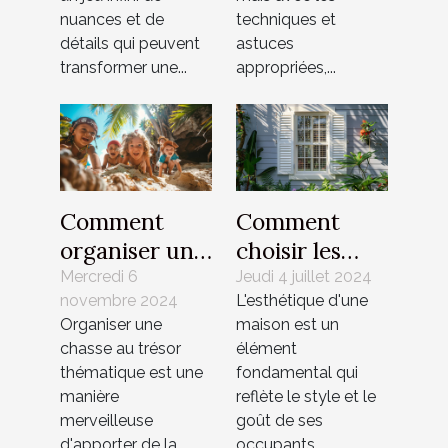
nuances et de
techniques et
détails qui peuvent
astuces
transformer une...
appropriées,...
Comment
Comment
organiser une
choisir les
chasse au
meilleurs
Mercredi 6
Jeudi 4 juillet 2024
novembre 2024
L'esthétique d'une
trésor
volets pour
Organiser une
maison est un
thématique
améliorer
chasse au trésor
élément
pour enfants
l'esthétique
thématique est une
fondamental qui
de votre
manière
reflète le style et le
maison
merveilleuse
goût de ses
d'apporter de la
occupants....