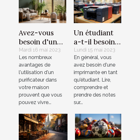
Avez-vous
Un étudiant
besoin d'un
a-t-il besoin
purificateur
d'une
Mardi 16 mai 2023
Lundi 15 mai 2023
Les nombreux
En général, vous
d'air dans
imprimante ?
avantages de
avez besoin d'une
chaque pièce
l'utilisation d'un
imprimante en tant
?
purificateur dans
qu'étudiant. Lire,
votre maison
comprendre et
prouvent que vous
prendre des notes
pouvez vivre...
sur...