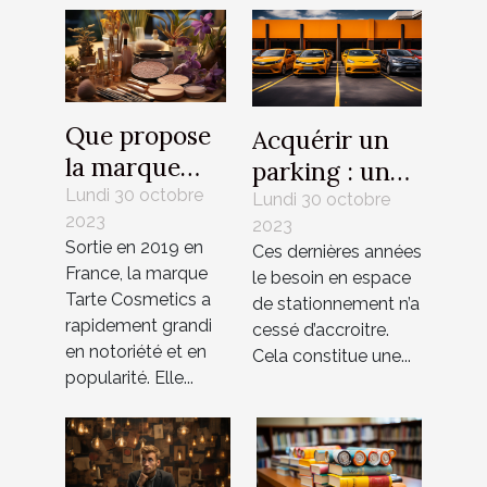
Que propose
Acquérir un
la marque
parking : un
Tarte
Lundi 30 octobre
investissement
Lundi 30 octobre
2023
Cosmetics ?
2023
rentable ?
Sortie en 2019 en
Ces dernières années
France, la marque
le besoin en espace
Tarte Cosmetics a
de stationnement n’a
rapidement grandi
cessé d’accroitre.
en notoriété et en
Cela constitue une...
popularité. Elle...