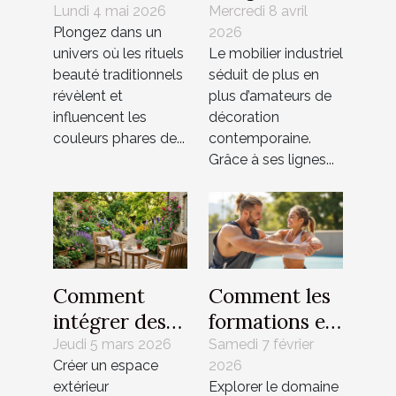
traditionnels
mobilier
Lundi 4 mai 2026
Mercredi 8 avril
Plongez dans un
2026
dictent les
industriel
univers où les rituels
Le mobilier industriel
couleurs de la
dans un
beauté traditionnels
séduit de plus en
saison
intérieur
révèlent et
plus d’amateurs de
moderne ?
influencent les
décoration
couleurs phares de...
contemporaine.
Grâce à ses lignes...
Comment
Comment les
intégrer des
formations en
éléments
alternance
Jeudi 5 mars 2026
Samedi 7 février
Créer un espace
2026
naturels dans
façonnent-
extérieur
Explorer le domaine