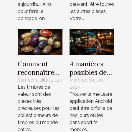
modèles
aujourd’hui. Ainsi,
peuvent l’être toutes
tendance à
pour faire le
les autres pièces.
faire ?
ponçage, on...
Votre...
Comment
4 manières
reconnaître
possibles de
les timbres de
trouver une
Samedi 1 juillet 2023
Mercredi 14 juin
Les timbres de
2023
valeur ?
meilleure
valeur sont des
Trouver la meilleure
application de
pièces très
application Android
paris sportif
précieuses pour les
peut être difficile de
sur Android
collectionneurs de
nos jours où les
timbres du monde
paris sportifs
entier....
mobiles...