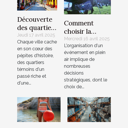
Découverte
Comment
des quartiers
choisir la
historiques
Jeudi 17 avril 2025
meilleure tente
Mercredi 16 avril 2025
Chaque ville cache
et leur
L'organisation d'un
personnalisable
en son cœur des
influence sur
événement en plein
pour votre
pépites d'histoire,
la culture
air implique de
des quartiers
événement
nombreuses
locale
témoins d'un
décisions
passé riche et
stratégiques, dont le
d'une...
choix de...