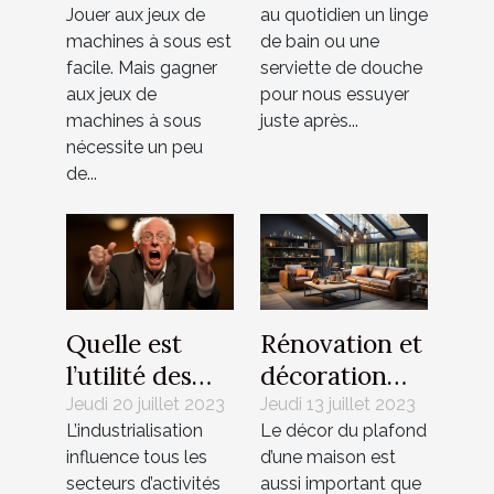
Jouer aux jeux de
au quotidien un linge
sous ?
machines à sous est
de bain ou une
facile. Mais gagner
serviette de douche
aux jeux de
pour nous essuyer
machines à sous
juste après...
nécessite un peu
de...
Quelle est
Rénovation et
l’utilité des
décoration
ponceuses
pour votre
Jeudi 20 juillet 2023
Jeudi 13 juillet 2023
L’industrialisation
Le décor du plafond
excentriques
plafond :
influence tous les
d’une maison est
?
Quels sont les
secteurs d’activités
aussi important que