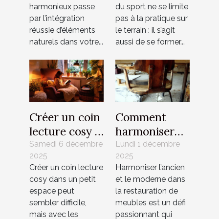
votre mobilier
elles les futurs
harmonieux passe
du sport ne se limite
de jardin ?
professionnels
par l’intégration
pas à la pratique sur
du sport ?
réussie d’éléments
le terrain : il s’agit
naturels dans votre...
aussi de se former...
Créer un coin
Comment
lecture cosy :
harmoniser
conseils pour
ancien et
Samedi 6 décembre
Lundi 1 décembre
2025
2025
petits espaces
moderne dans
Créer un coin lecture
Harmoniser l’ancien
la
cosy dans un petit
et le moderne dans
restauration
espace peut
la restauration de
de meubles ?
sembler difficile,
meubles est un défi
mais avec les
passionnant qui