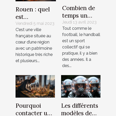
Combien de
Rouen : quel
temps un
est
match de
Jeudi 13 avril 2023
l’emplacement
Vendredi 5 mai 2023
Tout comme le
handball
C’est une ville
idéal pour un
football, le handball
française située au
peut-il durer
investissement
est un sport
cœur d’une région
?
locatif ?
collectif qui se
avec un patrimoine
pratique, il y a bien
historique très riche
des années. Il a
et plusieurs...
des...
Pourquoi
Les différents
contacter une
modèles de