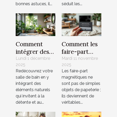
bonnes astuces, il...
séduit les...
Comment
Comment les
intégrer des
faire-part
éléments
magnétiques
Lundi 1 décembre
Mardi 11 novembre
2025
2025
naturels pour
renforcent les
Redécouvrez votre
Les faire-part
revitaliser
liens familiaux
salle de bain en y
magnétiques ne
votre salle de
?
intégrant des
sont pas de simples
bain ?
éléments naturels
objets de papeterie ;
qui invitent à la
ils deviennent de
détente et au...
véritables...