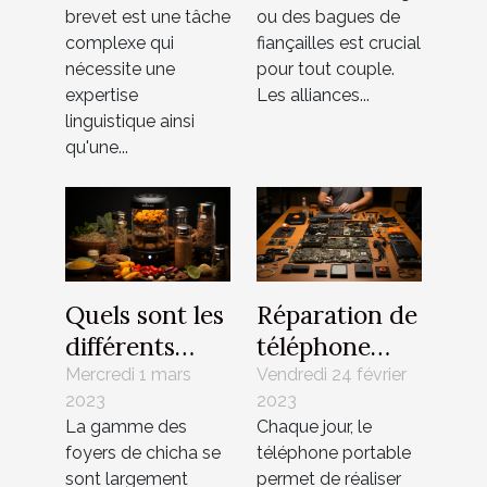
fiançailles
brevet est une tâche
ou des bagues de
choisir ?
complexe qui
fiançailles est crucial
nécessite une
pour tout couple.
expertise
Les alliances...
linguistique ainsi
qu'une...
Quels sont les
Réparation de
différents
téléphone
matériaux
portable :
Mercredi 1 mars
Vendredi 24 février
2023
2023
pour un foyer
pourquoi
La gamme des
Chaque jour, le
de chicha ?
recourir à un
foyers de chicha se
téléphone portable
professionnel
sont largement
permet de réaliser