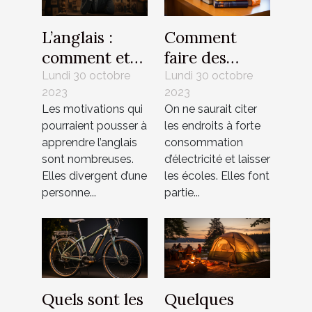
L’anglais :
Comment
comment et
faire des
pourquoi
économies
Lundi 30 octobre
Lundi 30 octobre
2023
2023
l’apprendre ?
d’énergie à
Les motivations qui
On ne saurait citer
l’école ?
pourraient pousser à
les endroits à forte
apprendre l’anglais
consommation
sont nombreuses.
d’électricité et laisser
Elles divergent d’une
les écoles. Elles font
personne...
partie...
Quels sont les
Quelques