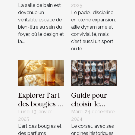
La salle de bain est
2025
en mosaïque
que vous
devenue un
Le padel, discipline
pour salles de
devez savoir
véritable espace de
en pleine expansion,
bain
bien-être au sein du
allie dynamisme et
modernes
foyer, où le design et
convivialité, mais
la...
c'est aussi un sport
où le...
Explorer l'art
Guide pour
des bougies et
choisir le
parfums
corset idéal
Lundi 13 janvier
Mardi 24 décembre
2025
2024
d'intérieur
pour chaque
L'art des bougies et
Le corset, avec ses
haut de
silhouette
des parfums
origines historiques