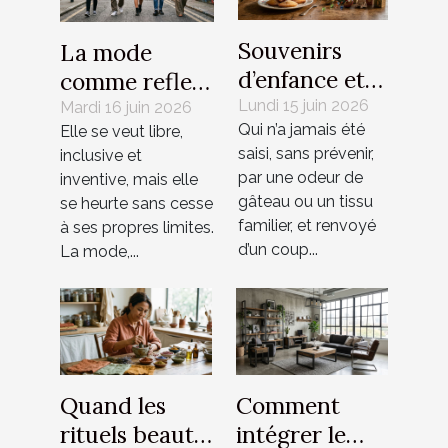
Souvenirs
La mode
d’enfance et
comme reflet
madeleines de
Lundi 15 juin 2026
de nos
Mardi 16 juin 2026
Qui n’a jamais été
Elle se veut libre,
Proust
contradictions
saisi, sans prévenir,
inclusive et
revisités
culturelles
par une odeur de
inventive, mais elle
gâteau ou un tissu
se heurte sans cesse
familier, et renvoyé
à ses propres limites.
d’un coup...
La mode,...
Quand les
Comment
rituels beauté
intégrer le