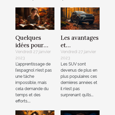
Quelques
Les avantages
idées pour
et
apprendre
inconvénients
Vendredi 27 janvier
Vendredi 27 janvier
2023
2023
l’espagnol
des SUV
L’apprentissage de
Les SUV sont
l’espagnol n’est pas
devenus de plus en
une tâche
plus populaires ces
impossible, mais
dernières années et
cela demande du
il n’est pas
temps et des
surprenant qu’ils...
efforts....