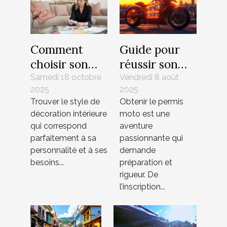
Comment
Guide pour
choisir son
réussir son
style de
permis moto :
Samedi 18 octobre
Vendredi 8 août
2025
2025
décoration
étapes et
Trouver le style de
Obtenir le permis
intérieure
conseils
décoration intérieure
moto est une
idéal ?
qui correspond
aventure
parfaitement à sa
passionnante qui
personnalité et à ses
demande
besoins...
préparation et
rigueur. De
l’inscription...