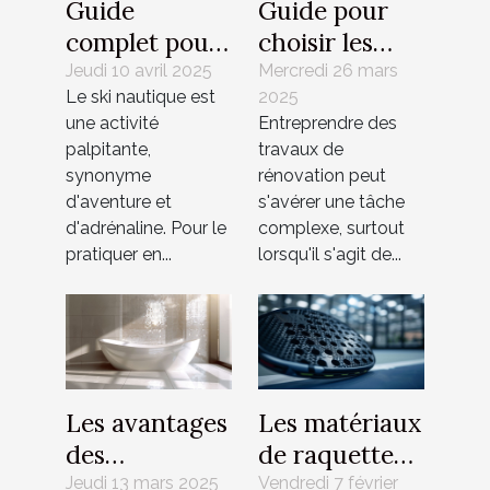
Guide
Guide pour
complet pour
choisir les
choisir et
meilleurs
Jeudi 10 avril 2025
Mercredi 26 mars
Le ski nautique est
2025
utiliser les
matériaux
une activité
Entreprendre des
bouées de ski
pour votre
palpitante,
travaux de
nautique
rénovation
synonyme
rénovation peut
d'aventure et
s'avérer une tâche
d'adrénaline. Pour le
complexe, surtout
pratiquer en...
lorsqu'il s'agit de...
Les avantages
Les matériaux
des
de raquette
revêtements
de padel : ce
Jeudi 13 mars 2025
Vendredi 7 février