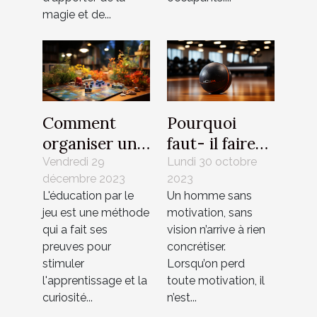
magie et de...
Comment
Pourquoi
organiser une
faut- il faire
soirée jeux de
appel à un
Vendredi 29
Lundi 30 octobre
décembre 2023
2023
société
coach ?
L'éducation par le
Un homme sans
éducative
jeu est une méthode
motivation, sans
pour enfants
qui a fait ses
vision n’arrive à rien
preuves pour
concrétiser.
stimuler
Lorsqu’on perd
l'apprentissage et la
toute motivation, il
curiosité...
n’est...