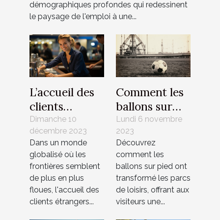
démographiques profondes qui redessinent
le paysage de l'emploi à une...
L’accueil des
Comment les
clients
ballons sur
étrangers :
pied ont
Dimanche 10
Lundi 6 novembre
décembre 2023
2023
barrières
changé le
Dans un monde
Découvrez
linguistiques
visage des
globalisé où les
comment les
et solutions
parcs de
frontières semblent
ballons sur pied ont
loisirs
de plus en plus
transformé les parcs
floues, l'accueil des
de loisirs, offrant aux
clients étrangers...
visiteurs une...