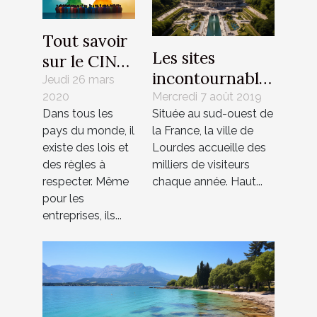
Tout savoir
Les sites
sur le CIN
incontournables
en Inde
Jeudi 26 mars
à voir à Lourdes
Mercredi 7 août 2019
2020
Située au sud-ouest de
Dans tous les
la France, la ville de
pays du monde, il
Lourdes accueille des
existe des lois et
milliers de visiteurs
des règles à
chaque année. Haut...
respecter. Même
pour les
entreprises, ils...