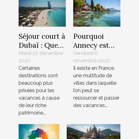
Séjour court à
Pourquoi
Dubaï : Que
Annecy est
doit-on visiter
une ville où il
Mardi 22 décembre
Vendredi 6
2020
novembre 2020
absolument ?
fait bon vivre
Certaines
Il existe en France,
?
destinations sont
une multitude de
beaucoup plus
villes dans laquelle
prisées pour les
l’on peut se
vacances à cause
ressourcer et passer
de leur riche
des vacances...
patrimoine...