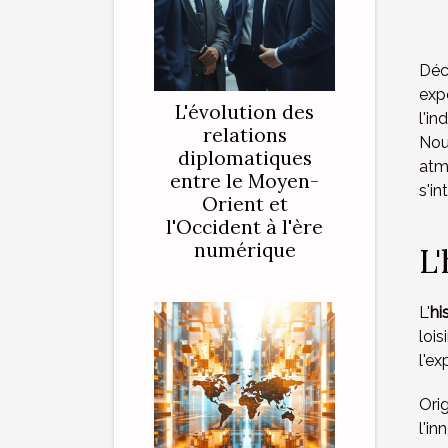
Déc
expé
L'évolution des
l'in
relations
Nou
diplomatiques
atm
entre le Moyen-
s'in
Orient et
l'Occident à l'ère
numérique
L'
L'
hi
loisi
l'e
Ori
l'in