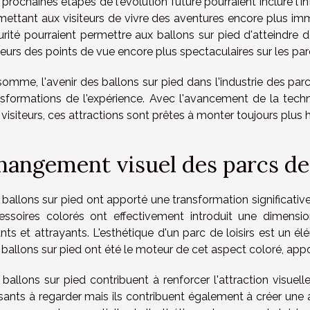
prochaines étapes de l'évolution future pourraient inclure l'in
mettant aux visiteurs de vivre des aventures encore plus im
urité pourraient permettre aux ballons sur pied d'atteindre 
teurs des points de vue encore plus spectaculaires sur les par
somme, l'avenir des ballons sur pied dans l'industrie des parc
nsformations de l'expérience. Avec l'avancement de la techn
visiteurs, ces attractions sont prêtes à monter toujours plus 
hangement visuel des parcs de 
ballons sur pied ont apporté une transformation significative
essoires colorés ont effectivement introduit une dimensio
nts et attrayants. L'esthétique d'un parc de loisirs est un él
 ballons sur pied ont été le moteur de cet aspect coloré, appo
 ballons sur pied contribuent à renforcer l'attraction visuell
isants à regarder mais ils contribuent également à créer une 