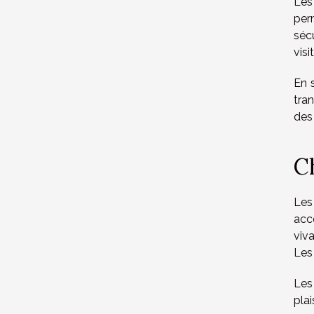
Les 
per
séc
visi
En 
tra
des 
C
Les 
acc
viva
Les
Les
pla