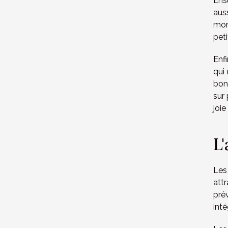
Ensu
aus
mon
peti
Enf
qui
bon
sur 
joie
L'
Les 
att
pré
inté