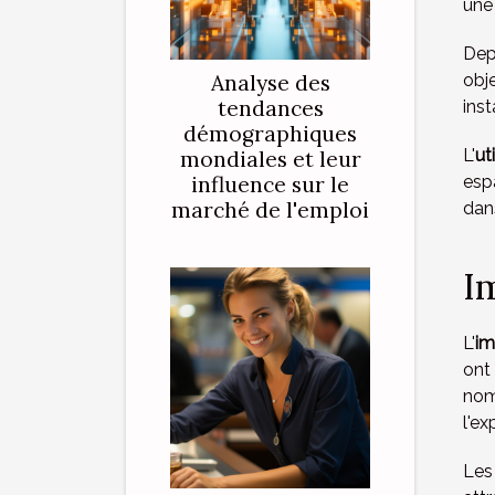
une
Depu
Analyse des
obj
tendances
ins
démographiques
L'
ut
mondiales et leur
influence sur le
esp
marché de l'emploi
dans
Im
L'
im
ont
nom
l'ex
Les