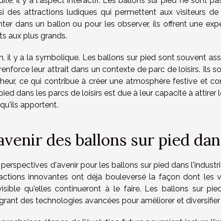
ite, il y a l'aspect interactif. Les ballons sur pied ne sont 
si des attractions ludiques qui permettent aux visiteurs de
ter dans un ballon ou pour les observer, ils offrent une exp
ts aux plus grands.
in, il y a la symbolique. Les ballons sur pied sont souvent as
 renforce leur attrait dans un contexte de parc de loisirs. Il
heur, ce qui contribue à créer une atmosphère festive et co
pied dans les parcs de loisirs est due à leur capacité à attirer 
 qu'ils apportent.
avenir des ballons sur pied dans
perspectives d'avenir pour les ballons sur pied dans l'indust
ractions innovantes ont déjà bouleversé la façon dont les vis
visible qu'elles continueront à le faire. Les ballons sur pi
grant des technologies avancées pour améliorer et diversifier 