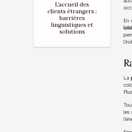
att
L’accueil des
occ
clients étrangers :
barrières
En 
linguistiques et
lois
solutions
per
l'in
R
La
col
Plu
Tout
les
l'é