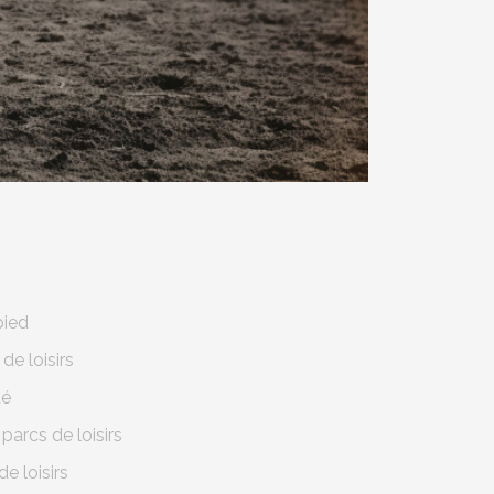
pied
de loisirs
té
parcs de loisirs
e loisirs