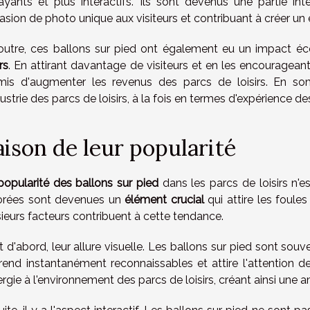
rayants et plus interactifs. Ils sont devenus une partie in
asion de photo unique aux visiteurs et contribuant à créer un 
outre, ces ballons sur pied ont également eu un impact éco
irs
. En attirant davantage de visiteurs et en les encouragean
mis d'augmenter les revenus des parcs de loisirs. En so
dustrie des parcs de loisirs, à la fois en termes d'expérience
aison de leur popularité
popularité des ballons sur pied
dans les parcs de loisirs n'e
orées sont devenues un
élément crucial
qui attire les foule
sieurs facteurs contribuent à cette tendance.
 d'abord, leur allure visuelle. Les ballons sur pied sont souv
 rend instantanément reconnaissables et attire l'attention de
nergie à l'environnement des parcs de loisirs, créant ainsi un