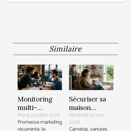
Similaire
Monitoring
Sécuriser sa
multi-
maison
plateforme :
intelligente :
Mardi 21 juillet 2026
Vendredi 22 mai
Promesse marketing
2026
mythe de la
mythes et
récurrente, le
Caméras, serrures,