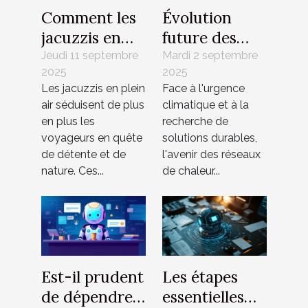
Comment les
Évolution
jacuzzis en
future des
plein air
réseaux de
Jeudi 11 septembre
Mardi 2 septembre
2025
2025
contribuent-
chaleur : vers
Les jacuzzis en plein
Face à l'urgence
ils à
une
air séduisent de plus
climatique et à la
l'écotourisme
intégration
en plus les
recherche de
?
maximale des
voyageurs en quête
solutions durables,
énergies
de détente et de
l'avenir des réseaux
nature. Ces...
de chaleur...
propres ?
Est-il prudent
Les étapes
de dépendre
essentielles