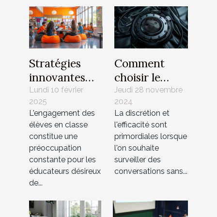
Stratégies
Comment
innovantes
choisir le
pour
meilleur
Lundi 10 février
Jeudi 28 novembre
2025
2024
l'engagement
dispositif
L'engagement des
La discrétion et
des élèves en
d'écoute
élèves en classe
l'efficacité sont
classe
espion pour
constitue une
primordiales lorsque
vos besoins
préoccupation
l'on souhaite
constante pour les
surveiller des
éducateurs désireux
conversations sans...
de...