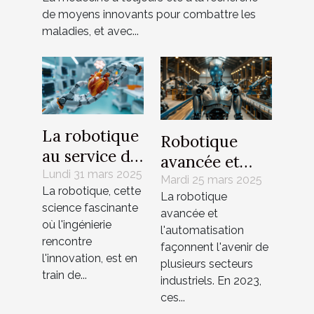
nanotechnologies
de moyens innovants pour combattre les
maladies, et avec...
La robotique
Robotique
au service de
avancée et
la médecine
Lundi 31 mars 2025
automatisation
Mardi 25 mars 2025
La robotique, cette
Découverte
La robotique
les secteurs
science fascinante
des
avancée et
clés
où l'ingénierie
l'automatisation
innovations
transformés en
rencontre
façonnent l'avenir de
qui changent
l'innovation, est en
2023
plusieurs secteurs
le visage de la
train de...
industriels. En 2023,
santé
ces...