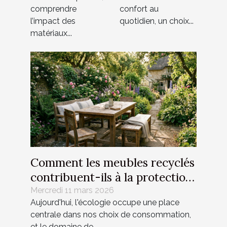
durable ?
les
comprendre
confort au
particuliers ?
l’impact des
quotidien, un choix...
matériaux...
Comment les meubles recyclés
contribuent-ils à la protection
de l'environnement ?
Mercredi 11 mars 2026
Aujourd'hui, l'écologie occupe une place
centrale dans nos choix de consommation,
et le domaine de...