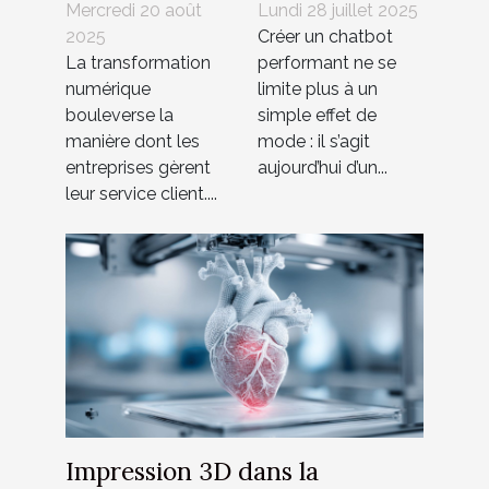
entièrement
pour créer un
Mercredi 20 août
Lundi 28 juillet 2025
2025
Créer un chatbot
d'un chatbot
chatbot
La transformation
performant ne se
pour les
efficace et
numérique
limite plus à un
services
interactif
bouleverse la
simple effet de
clients ?
manière dont les
mode : il s’agit
entreprises gèrent
aujourd’hui d’un...
leur service client....
Impression 3D dans la