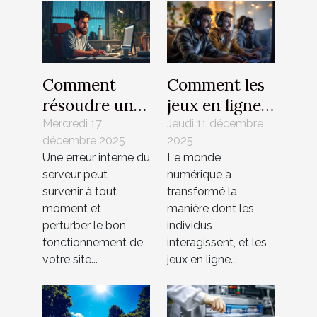
Comment
Comment les
résoudre une
jeux en ligne
erreur interne
influencent-
Mercredi 17
Jeudi 11 décembre
décembre 2025
2025
du serveur
ils les
Une erreur interne du
Le monde
sur votre site
interactions
serveur peut
numérique a
web ?
sociales ?
survenir à tout
transformé la
moment et
manière dont les
perturber le bon
individus
fonctionnement de
interagissent, et les
votre site...
jeux en ligne...