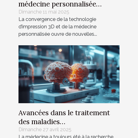
médecine personnalisée
innovations et perspectives
Dimanche 11 mai 2025
La convergence de la technologie
d'avenir
d’impression 3D et de la médecine
personnalisée ouvre de nouvelles...
Avancées dans le traitement
des maladies
neurodégénératives grâce aux
Dimanche 27 avril 2025
La médecine a toujours été à la recherche