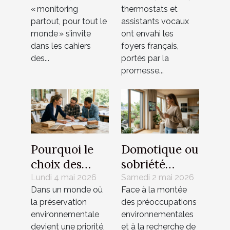
compatibilité
réalités des
« monitoring
thermostats et
universelle ?
objets
partout, pour tout le
assistants vocaux
connectés
monde » s’invite
ont envahi les
dans les cahiers
foyers français,
des...
portés par la
promesse...
Pourquoi le
Domotique ou
choix des
sobriété
matériaux
énergétique :
Lundi 4 mai 2026
Samedi 2 mai 2026
Dans un monde où
Face à la montée
influence-t-il
dilemme ou
la préservation
des préoccupations
la conception
alliance
environnementale
environnementales
d’un bâtiment
possible chez
devient une priorité,
et à la recherche de