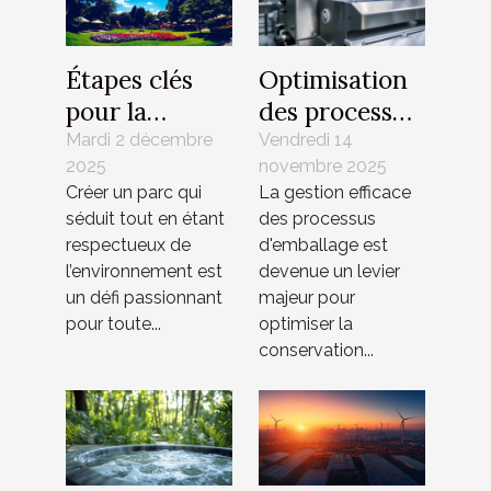
Étapes clés
Optimisation
pour la
des processus
création d'un
d'emballage
Mardi 2 décembre
Vendredi 14
2025
novembre 2025
parc attrayant
avec des
Créer un parc qui
La gestion efficace
et durable
systèmes de
séduit tout en étant
des processus
conservation
respectueux de
d'emballage est
sous vide
l’environnement est
devenue un levier
un défi passionnant
majeur pour
pour toute...
optimiser la
conservation...