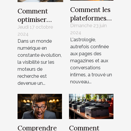
Comment les
Comment
plateformes
optimiser
de diffusion
Dimanche 23 juin
votre
Jeudi 17 octobre
2024
utilisent la
2024
référencement
L'astrologie,
Dans un monde
culture
sur les
autrefois confinée
numérique en
populaire et
moteurs de
aux pages des
constante évolution,
les mèmes
recherche
magazines et aux
la visibilité sur les
pour
conversations
moteurs de
intimes, a trouvé un
démystifier
recherche est
nouveau...
devenue un...
l'astrologie
Comprendre
Comment