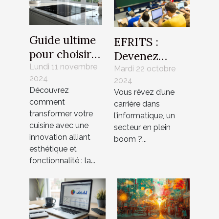
Guide ultime
EFRITS :
pour choisir
Devenez
une table de
Lundi 11 novembre
l’ingénieur de
Mardi 22 octobre
2024
cuisson avec
2024
demain avec
Découvrez
Vous rêvez d’une
extraction
cette école
comment
carrière dans
intégrée en
d’informatique
transformer votre
l’informatique, un
2024
en Île-de-
cuisine avec une
secteur en plein
innovation alliant
France !
boom ?...
esthétique et
fonctionnalité : la...