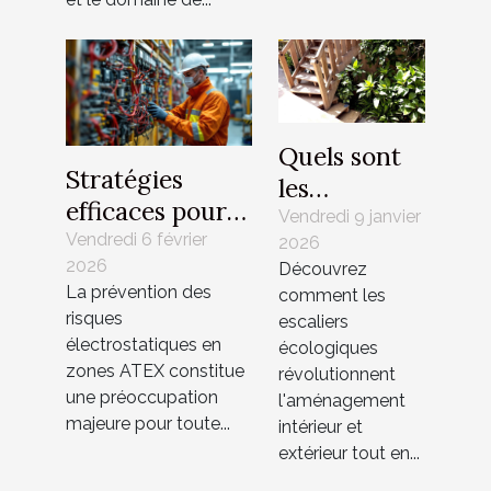
Quels sont
Stratégies
les
efficaces pour
avantages
Vendredi 9 janvier
la prévention
Vendredi 6 février
2026
des escaliers
2026
des risques
Découvrez
écologiques
La prévention des
comment les
électrostatiques
?
risques
escaliers
en zones ATEX
électrostatiques en
écologiques
zones ATEX constitue
révolutionnent
une préoccupation
l'aménagement
majeure pour toute...
intérieur et
extérieur tout en...